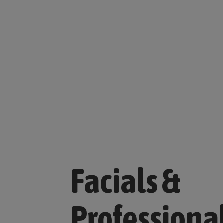
Facials &
Professiona