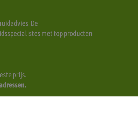
huidadvies. De
dsspecialistes met top producten
ste prijs.
 adressen.
, datum en tijd, onderdelen die je
 in het systeem.