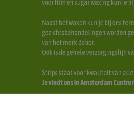
voor film en sugar waxing kun je b
Naast het waxen kun je bij ons ter
gezichtsbehandelingen worden geg
van het merk Babor.
Ook is de gehele verzorgingslijn va
Strips staat voor kwaliteit van all
Je
vindt ons in Amsterdam Centru
Een
afspraak maken
bij ons is hee
gewaxt wil hebben of de gezichtsbe
Natuurlijk kun je je afspraak ook 