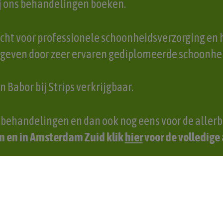
ij ons behandelingen boeken.
echt voor professionele schoonheidsverzorging en 
even door zeer ervaren gediplomeerde schoonhei
n Babor bij Strips verkrijgbaar.
e behandelingen en dan ook nog eens voor de allerbe
m en in Amsterdam Zuid klik
hier
voor de volledige
l simpel: Kies de vestiging, Stripper van je voorkeur
handeling die je wenst en je afspraak staat bij ons
plannen in onze
salons
!