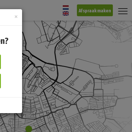
Afspraak maken
×
en?