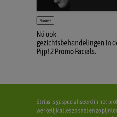
Nieuws
Nú ook
gezichtsbehandelingen in d
Pijp! 2 Promo Facials.
Strips is gespecialiseerd in het p
werkelijk alles zo snel en zo pijn