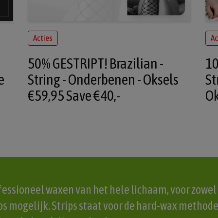
Acties
Ac
50% GESTRIPT! Brazilian -
10
e
String - Onderbenen - Oksels
St
€59,95 Save €40,-
Ok
rofessioneel waxen van het hele lichaam, voor zowel
loos mogelijk. Strips staat voor de hard-wax method