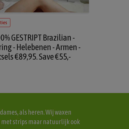
ties
0% GESTRIPT Brazilian -
ring - Helebenen - Armen -
sels €89,95. Save €55,-
 dames, als heren. Wij waxen
e met strips maar natuurlijk ook